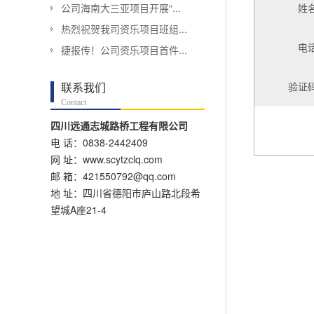
公司海南大三亚项目开展“...
姓
热烈祝贺我司资乐项目班组...
电
捷报传！公司资乐项目首件...
验证
联系我们
Contact
四川远通志城路桥工程有限公司
电 话：0838-2442409
网 址：www.scytzclq.com
邮 箱：421550792@qq.com
地 址：四川省德阳市庐山路北段希
望城A座21-4