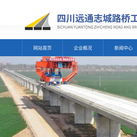
网站首页
企业概况
新闻中心