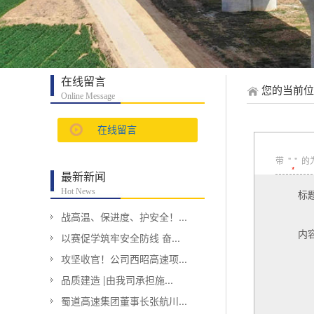
在线留言
您的当前位
Online Message
在线留言
带 "
" 
*
最新新闻
Hot News
标
战高温、保进度、护安全！...
内
以赛促学筑牢安全防线 奋...
攻坚收官！公司西昭高速项...
品质建造 |由我司承担施...
蜀道高速集团董事长张航川...