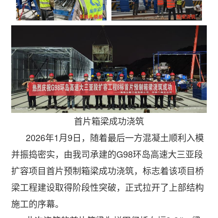
首片箱梁成功浇筑
2026
年
1
月
9
日，随着最后一方混凝土顺利入模
并振捣密实，由
我司
承建的
G98
环岛高速大三亚段
扩容
项目首片预制箱梁成功浇筑，标志着该项目桥
梁工程建设取得阶段性突破，正式拉开了上部结构
施工的序幕。